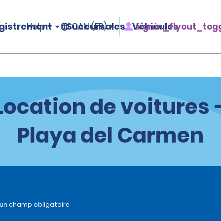
gistrement
Succursales
Véhicules
signin_flyout_tog
Help
CAN (FR)
Location de voitures 
Playa del Carmen
 un champ obligatoire