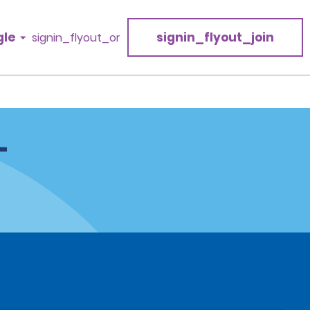
gle
signin_flyout_join
signin_flyout_or
–