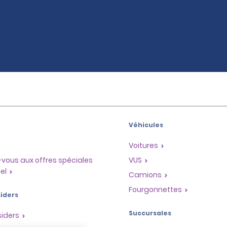
Véhicules
Voitures
vous aux offres spéciales
VUS
el
Camions
Fourgonnettes
iders
Succursales
siders