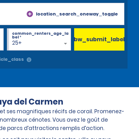
location_search_oneway_toggle
common_renters_age_la
bel
*
bw_submit_label
25+
cle_class
laya del Carmen
et ses magnifiques récifs de corail. Promenez-
s nombreux cénotes. Vous avez le goût de
e parcs d’attractions remplis d’action.