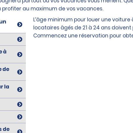
gnera partout où vos vacances vous mènent. Que ce 
a à profiter au maximum de vos vacances.
L’âge minimum pour louer une voiture à
 un
locataires âgés de 21 à 24 ans doivent
Commencez une réservation pour obten
e à
e de
r la
s de