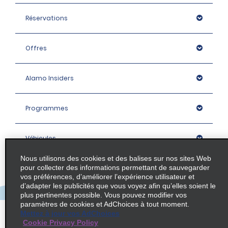
Réservations
Offres
Alamo Insiders
Programmes
Véhicules
Nous utilisons des cookies et des balises sur nos sites Web
pour collecter des informations permettant de sauvegarder
Succursales
vos préférences, d’améliorer l’expérience utilisateur et
d’adapter les publicités que vous voyez afin qu’elles soient le
plus pertinentes possible. Vous pouvez modifier vos
Entreprise
paramètres de cookies et AdChoices à tout moment.
Mettez à jour vos AdChoices
Cookie Privacy Policy