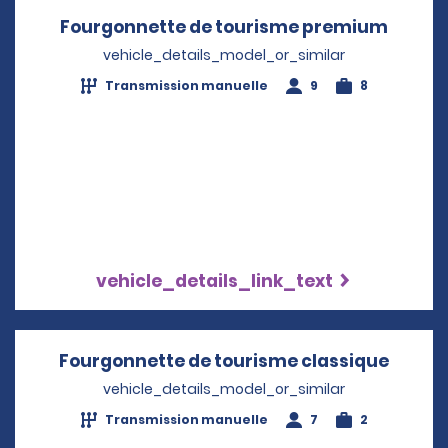
Fourgonnette de tourisme premium
Opens 
vehicle_details_model_or_similar
Transmission manuelle
9
8
vehicle_details_link_text
Fourgonnette de tourisme classique
Opens
vehicle_details_model_or_similar
Transmission manuelle
7
2