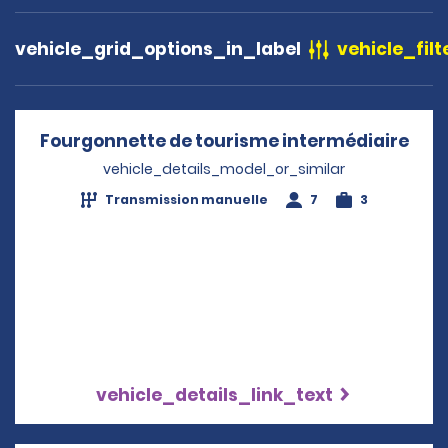
vehicle_grid_options_in_label
vehicle_filt
Fourgonnette de tourisme intermédiaire
Ope
vehicle_details_model_or_similar
Transmission manuelle
7
3
vehicle_details_link_text