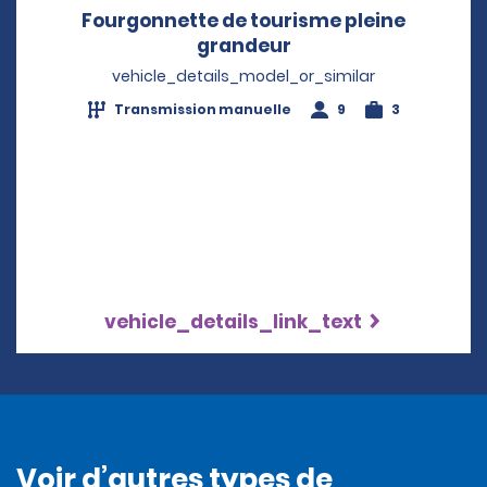
Fourgonnette de tourisme pleine
grandeur
Opens in a new win
vehicle_details_model_or_similar
Transmission manuelle
9
3
vehicle_details_link_text
Voir d’autres types de