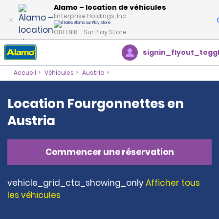
Alamo – location de véhicules
Enterprise Holdings, Inc.
OBTENIR – Sur Play Store
signin_flyout_togg
Accueil
Véhicules
Austria
Location Fourgonnettes en
Austria
Commencer une réservation
vehicle_grid_cta_showing_only
Afficher tous
les véhicules