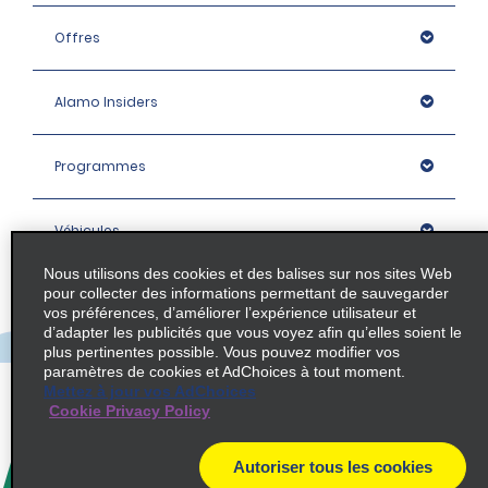
Offres
Alamo Insiders
Programmes
Véhicules
Nous utilisons des cookies et des balises sur nos sites Web
pour collecter des informations permettant de sauvegarder
Succursales
vos préférences, d’améliorer l’expérience utilisateur et
d’adapter les publicités que vous voyez afin qu’elles soient le
plus pertinentes possible. Vous pouvez modifier vos
Entreprise
paramètres de cookies et AdChoices à tout moment.
Mettez à jour vos AdChoices
Cookie Privacy Policy
Politique / Plan du site
Autoriser tous les cookies