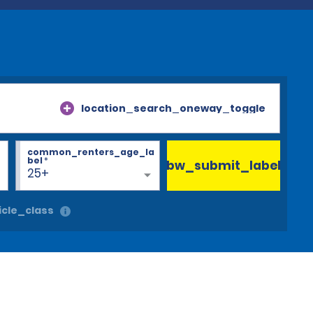
location_search_oneway_toggle
common_renters_age_la
bel
*
bw_submit_label
25+
cle_class