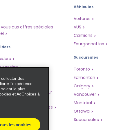
Véhicules
Voitures
vous aux offres spéciales
VUS
el
Camions
Fourgonnettes
iders
Succursales
siders
e session
Toronto
Edmonton
 collecter des
mes
iorer l’expérience
Calgary
 soient le plus
me de récompenses pour
Vancouver
ookies et AdChoices à
res
Montréal
s de franchise mondiales
Ottawa
e voyage
Succursales
es
tous les cookies