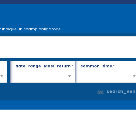
* Indique un champ obligatoire
date_range_label_return
*
common_time
*
search_vehi